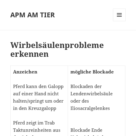
APM AM TIER
MENÜ
UND
WIDGETS
Wirbelsäulenprobleme
erkennen
Anzeichen
mögliche Blockade
Pferd kann den Galopp
Blockaden der
auf einer Hand nicht
Lendenwirbelsäule
halten/springt um oder
oder des
in den Kreuzgalopp
Iliosacralgelenkes
Pferd zeigt im Trab
Taktunreinheiten aus
Blockade Ende