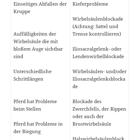
Einseitiges Abfallen der
Kieferprobleme
Kruppe
Wirbelsäulenblockade
(Achtung: Sattel und
Auffälligkeiten der
Trense kontrollieren)
Wirbelsäule die mit
bloßem Auge sichtbar
Iliosacralgelenk- oder
sind
Lendenwirbelblockade
Unterschiedliche
Wirbelsäulen- und/oder
Schrittlängen
Iliosacralgelenksblocka
de
Pferd hat Probleme
Blockade des
beim Stellen
Zwerchfells, der Rippen
oder auch der
Pferd hat Probleme in
Brustwirbelsäule
der Biegung
Halswirbelsäulenblock