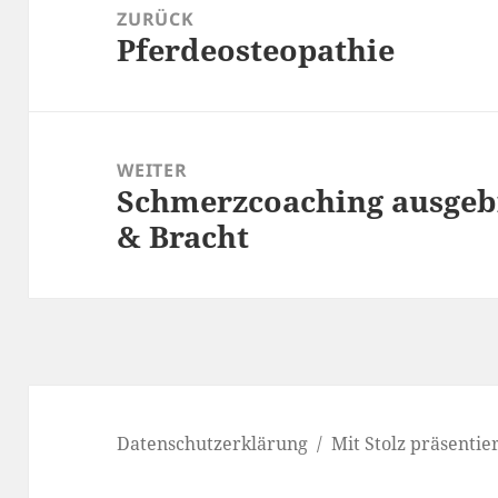
ZURÜCK
Pferdeosteopathie
Vorheriger
Beitrag:
WEITER
Schmerzcoaching ausgebi
Nächster
& Bracht
Beitrag:
Datenschutzerklärung
Mit Stolz präsenti