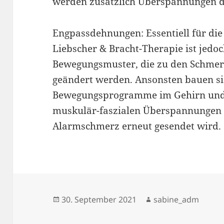
werden zusätzlich Überspannungen d
Engpassdehnungen: Essentiell für di
Liebscher & Bracht-Therapie ist jedoch
Bewegungsmuster, die zu den Schmer
geändert werden. Ansonsten bauen si
Bewegungsprogramme im Gehirn und
muskulär-faszialen Überspannungen b
Alarmschmerz erneut gesendet wird.
Veröffentlicht
Autor
30. September 2021
sabine_adm
am