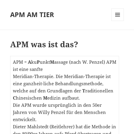
APM AM TIER
MENÜ
UND
WIDGETS
APM was ist das?
APM =
A
ku
P
unkt
M
assage (nach W. Penzel) APM
ist eine sanfte
Meridian-Therapie. Die Meridian-Therapie ist
eine ganzheit-liche Behandlungsmethode,
welche auf den Grundlagen der
T
raditionellen
C
hinesischen
M
edizin aufbaut.
Die APM wurde ursprünglich in den 50er
Jahren von Willy Penzel für den Menschen
entwickelt.
Dieter Mahlstedt (Reitlehrer) hat die Methode in
den 80/90er Jahren aufs Pferd übertragen und