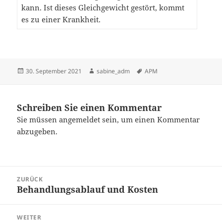
kann. Ist dieses Gleichgewicht gestört, kommt
es zu einer Krankheit.
Veröffentlicht
Autor
Schlagwörter
30. September 2021
sabine_adm
APM
am
Schreiben Sie einen Kommentar
Sie müssen
angemeldet
sein, um einen Kommentar
abzugeben.
Beitragsnavigation
ZURÜCK
Behandlungsablauf und Kosten
Vorheriger
Beitrag:
WEITER