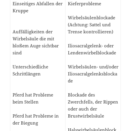
Einseitiges Abfallen der
Kieferprobleme
Kruppe
Wirbelsäulenblockade
(Achtung: Sattel und
Auffälligkeiten der
Trense kontrollieren)
Wirbelsäule die mit
bloßem Auge sichtbar
Iliosacralgelenk- oder
sind
Lendenwirbelblockade
Unterschiedliche
Wirbelsäulen- und/oder
Schrittlängen
Iliosacralgelenksblocka
de
Pferd hat Probleme
Blockade des
beim Stellen
Zwerchfells, der Rippen
oder auch der
Pferd hat Probleme in
Brustwirbelsäule
der Biegung
Halswirbelsäulenblock