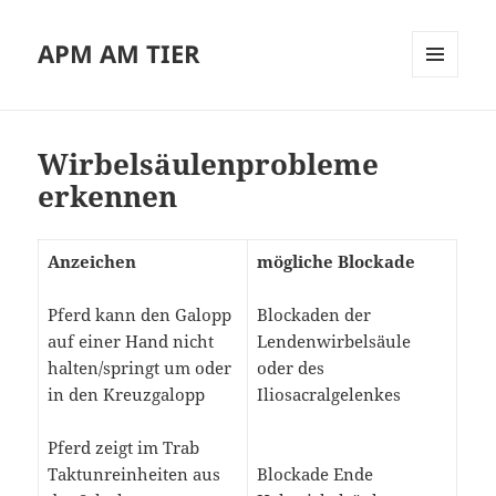
APM AM TIER
MENÜ
UND
WIDGETS
Wirbelsäulenprobleme
erkennen
Anzeichen
mögliche Blockade
Pferd kann den Galopp
Blockaden der
auf einer Hand nicht
Lendenwirbelsäule
halten/springt um oder
oder des
in den Kreuzgalopp
Iliosacralgelenkes
Pferd zeigt im Trab
Taktunreinheiten aus
Blockade Ende