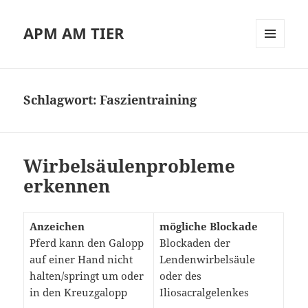
APM AM TIER
MENÜ
UND
WIDGETS
Schlagwort:
Faszientraining
Wirbelsäulenprobleme
erkennen
Anzeichen
mögliche Blockade
Pferd kann den Galopp
Blockaden der
auf einer Hand nicht
Lendenwirbelsäule
halten/springt um oder
oder des
in den Kreuzgalopp
Iliosacralgelenkes