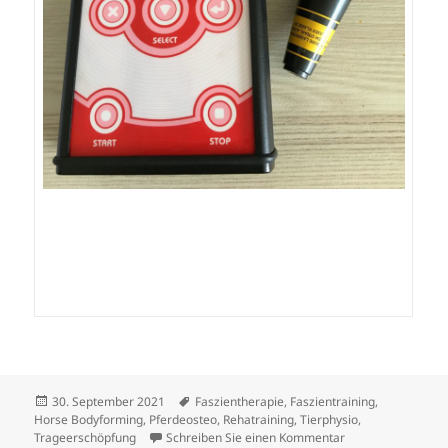
Veröffentlicht
Schlagwörter
30. September 2021
Faszientherapie
,
Faszientraining
,
am
Horse Bodyforming
,
Pferdeosteo
,
Rehatraining
,
Tierphysio
,
zu Tierakupunktur
Trageerschöpfung
Schreiben Sie einen Kommentar