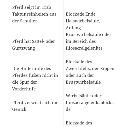
Pferd zeigt im Trab
Taktunreinheiten aus
Blockade Ende
der Schulter
Halswirbelsäule,
Anfang
Brustwirbelsäule oder
Pferd hat Sattel- oder
im Bereich des
Gurtzwang
Iliosacralgelenkes
Blockade des
Die Hinterhufe des
Zwerchfells, der Rippen
Pferdes fußen nicht in
oder auch der
die Spur der
Brustwirbelsäule
Vorderhufe
Wirbelsäule-oder
Pferd verwirft sich im
Iliosacralgelenksblocka
Genick
de
Blockade des