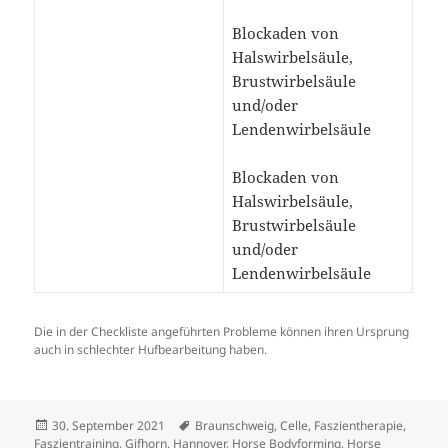
Blockaden von
Halswirbelsäule,
Brustwirbelsäule
und/oder
Lendenwirbelsäule
Blockaden von
Halswirbelsäule,
Brustwirbelsäule
und/oder
Lendenwirbelsäule
Die in der Checkliste angeführten Probleme können ihren Ursprung
auch in schlechter Hufbearbeitung haben.
Veröffentlicht
Schlagwörter
30. September 2021
Braunschweig
,
Celle
,
Faszientherapie
,
am
Faszientraining
,
Gifhorn
,
Hannover
,
Horse Bodyforming
,
Horse