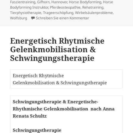
am
Faszientraining
,
Gifhorn
,
Hannover
,
Horse Bodyforming
,
Horse
Bodyforming Instruktor
,
Pferdeosteopathie
,
Rehatraining
,
Tierphysiotherapie
,
Trageerschöpfung
,
Wirbelsäulenprobleme
,
zu Therapieformen
Wolfsburg
Schreiben Sie einen Kommentar
Energetisch Rhytmische
Gelenkmobilisation &
Schwingungstherapie
Energetisch Rhytmische
Gelenkmobilisation & Schwingungstherapie
Schwingungstherapie & Energetische-
Rhythmische Gelenkmobilisation
nach Anna
Renata Schultz
Schwingungstherapie