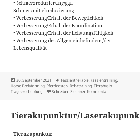
• Schmerzreduzierung/ggf.
Schmerzmittelreduzierung
• Verbesserung/Erhalt der Beweglichkeit
• Verbesserung/Erhalt der Koordination
• Verbesserung/Erhalt der Leistungsfähigkeit
• Verbesserung des Allgemeinbefindens/der
Lebensqualität
Veröffentlicht
Schlagwörter
30. September 2021
Faszientherapie
,
Faszientraining
,
am
Horse Bodyforming
,
Pferdeosteo
,
Rehatraining
,
Tierphysio
,
zu Tierphysiother
Trageerschöpfung
Schreiben Sie einen Kommentar
Tierakupunktur/Laserakupunk
Tierakupunktur